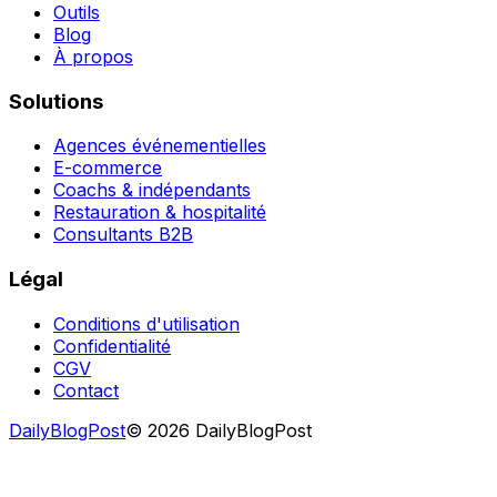
Outils
Blog
À propos
Solutions
Agences événementielles
E-commerce
Coachs & indépendants
Restauration & hospitalité
Consultants B2B
Légal
Conditions d'utilisation
Confidentialité
CGV
Contact
DailyBlogPost
©
2026
DailyBlogPost