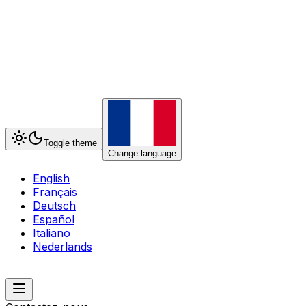
Toggle theme
Change language
English
Français
Deutsch
Español
Italiano
Nederlands