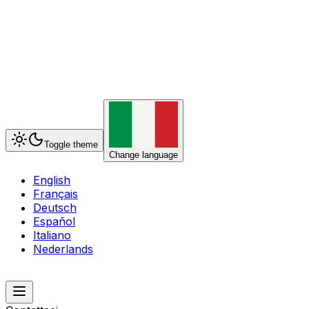
Toggle theme
Change language
English
Français
Deutsch
Español
Italiano
Nederlands