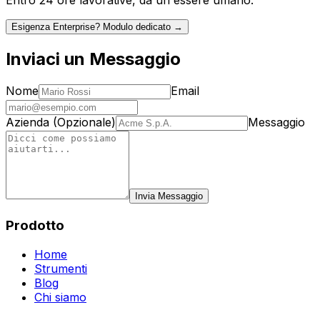
Entro 24 ore lavorative, da un essere umano.
Esigenza Enterprise? Modulo dedicato →
Inviaci un Messaggio
Nome
Email
Azienda (Opzionale)
Messaggio
Invia Messaggio
Prodotto
Home
Strumenti
Blog
Chi siamo